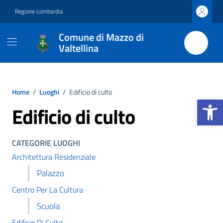
Vai ai contenuti
Vai al footer
Regione Lombardia
Comune di Mazzo di
Valtellina
Home
/
Luoghi
/
Edificio di culto
Apri la b
Edificio di culto
CATEGORIE LUOGHI
Architettura Residenziale
Palazzo
Centro Per La Cultura
Scuola
Edificio Di Culto