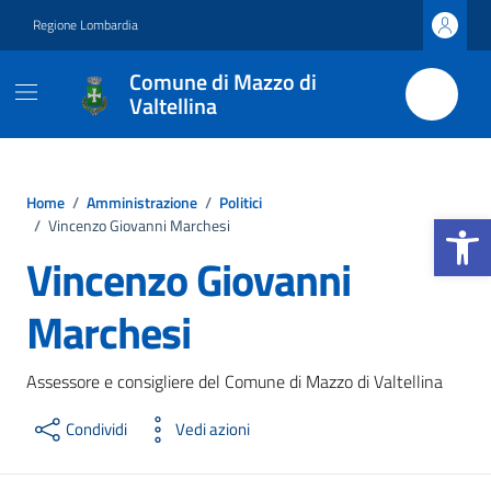
Vai ai contenuti
Vai al footer
Regione Lombardia
Comune di Mazzo di
Valtellina
Home
/
Amministrazione
/
Politici
Apri la b
/
Vincenzo Giovanni Marchesi
Vincenzo Giovanni
Marchesi
Assessore e consigliere del Comune di Mazzo di Valtellina
Condividi
Vedi azioni