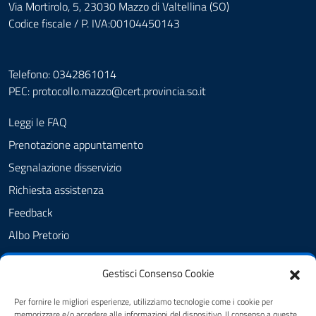
Via Mortirolo, 5, 23030 Mazzo di Valtellina (SO)
Codice fiscale / P. IVA:00104450143
Telefono: 0342861014
PEC:
protocollo.mazzo@cert.provincia.so.it
Leggi le FAQ
Prenotazione appuntamento
Segnalazione disservizio
Richiesta assistenza
Feedback
Albo Pretorio
Amministrazione trasparente
Gestisci Consenso Cookie
Informativa privacy
Note legali
Per fornire le migliori esperienze, utilizziamo tecnologie come i cookie per
memorizzare e/o accedere alle informazioni del dispositivo. Il consenso a queste