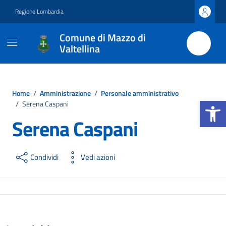
Vai ai contenuti
Vai al footer
Regione Lombardia
Comune di Mazzo di
Valtellina
Home
/
Amministrazione
/
Personale amministrativo
Apri la b
/
Serena Caspani
Serena Caspani
Condividi
Vedi azioni