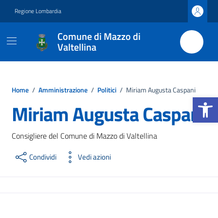
Vai ai contenuti
Vai al footer
Regione Lombardia
Comune di Mazzo di
Valtellina
Home
/
Amministrazione
/
Politici
/
Miriam Augusta Caspani
Apri la b
Miriam Augusta Caspani
Consigliere del Comune di Mazzo di Valtellina
Condividi
Vedi azioni