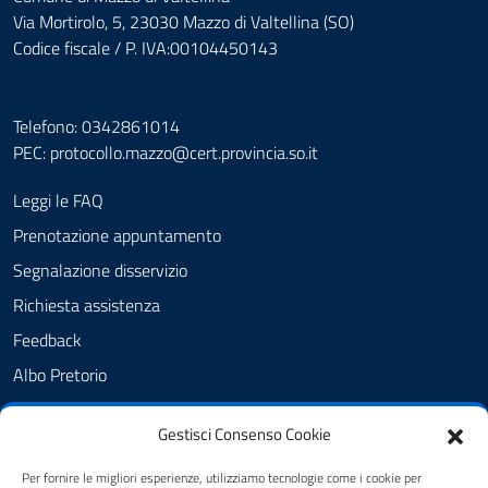
Via Mortirolo, 5, 23030 Mazzo di Valtellina (SO)
Codice fiscale / P. IVA:00104450143
Telefono: 0342861014
PEC:
protocollo.mazzo@cert.provincia.so.it
Leggi le FAQ
Prenotazione appuntamento
Segnalazione disservizio
Richiesta assistenza
Feedback
Albo Pretorio
Amministrazione trasparente
Gestisci Consenso Cookie
Informativa privacy
Note legali
Per fornire le migliori esperienze, utilizziamo tecnologie come i cookie per