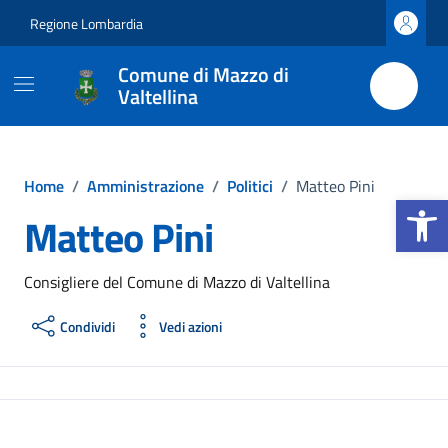
Vai ai contenuti
Vai al footer
Regione Lombardia
Comune di Mazzo di
Valtellina
Home
/
Amministrazione
/
Politici
/
Matteo Pini
Apri la b
Matteo Pini
Consigliere del Comune di Mazzo di Valtellina
Condividi
Vedi azioni