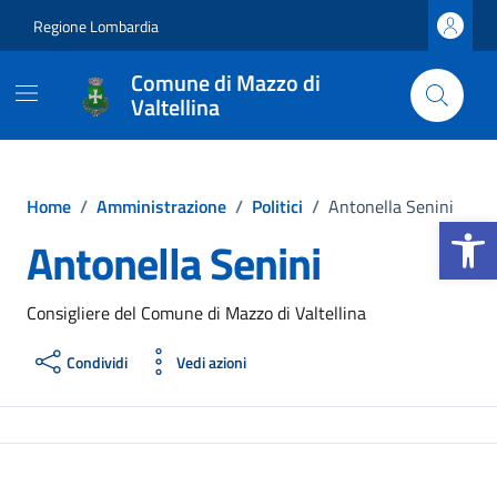
Vai ai contenuti
Vai al footer
Regione Lombardia
Comune di Mazzo di
Valtellina
Home
/
Amministrazione
/
Politici
/
Antonella Senini
Apri la b
Antonella Senini
Consigliere del Comune di Mazzo di Valtellina
Condividi
Vedi azioni