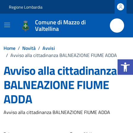
Vai ai contenuti
Vai al footer
Regione Lombardia
Comune di Mazzo di
Valtellina
Home
/
Novità
/
Avvisi
/
Avviso alla cittadinanza BALNEAZIONE FIUME ADDA
Apri la b
Avviso alla cittadinanza
BALNEAZIONE FIUME
ADDA
Dettagli della notizia
Avviso alla cittadinanza BALNEAZIONE FIUME ADDA