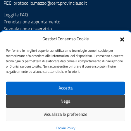
PEC:
protocollo.mazzo@cert.provincia.so.it
Leggi le FAQ
Prenotazione appuntamento
Segnalazione disservizio
Richiesta assistenza
Gestisci Consenso Cookie
Feedback
Albo Pretorio
Per fornire le migliori esperienze, utilizziamo tecnologie come i cookie per
memorizzare e/o accedere alle informazioni del dispositivo. Il consenso a queste
Amministrazione trasparente
tecnologie ci permetterà di elaborare dati come il comportamento di navigazione
Informativa privacy
o ID unici su questo sito. Non acconsentire o ritirare il consenso può influire
Note legali
negativamente su alcune caratteristiche e funzioni.
Dichiarazione di accessibilità
Cookie Policy (UE)
Accetta
Pubblicità legale
Area riservata
Nega
Piano di miglioramento del sito
Visualizza le preferenze
Mappa del sito
Credits
Cookie Policy