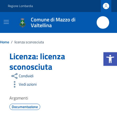
Vai ai contenuti
Vai al footer
Regione Lombardia
Comune di Mazzo di
Valtellina
Home
/
licenza sconosciuta
Apri la b
Licenza:
licenza
sconosciuta
Condividi
Vedi azioni
Argomenti
Documentazione