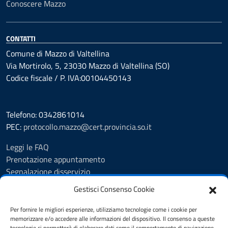
Conoscere Mazzo
CONTATTI
Comune di Mazzo di Valtellina
Via Mortirolo, 5, 23030 Mazzo di Valtellina (SO)
Codice fiscale / P. IVA:00104450143
Telefono: 0342861014
PEC:
protocollo.mazzo@cert.provincia.so.it
Leggi le FAQ
Prenotazione appuntamento
Segnalazione disservizio
Richiesta assistenza
Gestisci Consenso Cookie
Feedback
Albo Pretorio
Per fornire le migliori esperienze, utilizziamo tecnologie come i cookie per
memorizzare e/o accedere alle informazioni del dispositivo. Il consenso a queste
Amministrazione trasparente
tecnologie ci permetterà di elaborare dati come il comportamento di navigazione