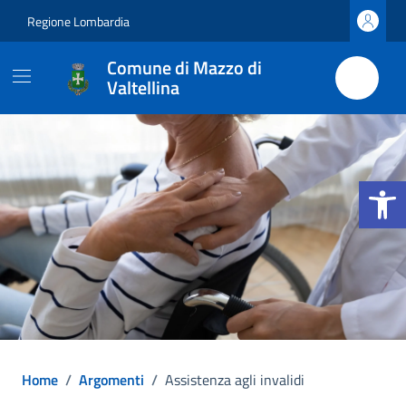
Vai ai contenuti
Vai al footer
Regione Lombardia
Comune di Mazzo di
Valtellina
Apri la b
Home
/
Argomenti
/
Assistenza agli invalidi